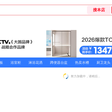
板
浴室柜
淋浴花洒
蹲便器台盆
热卖水槽
厨卫龙头
努力加载中，请稍后...