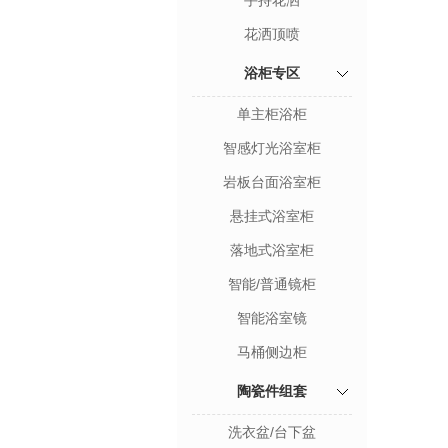
手持花洒
花洒顶喷
浴柜专区
单主柜浴柜
智感灯光浴室柜
岩板台面浴室柜
悬挂式浴室柜
落地式浴室柜
智能/普通镜柜
智能浴室镜
马桶侧边柜
陶瓷件组套
洗衣盆/台下盆