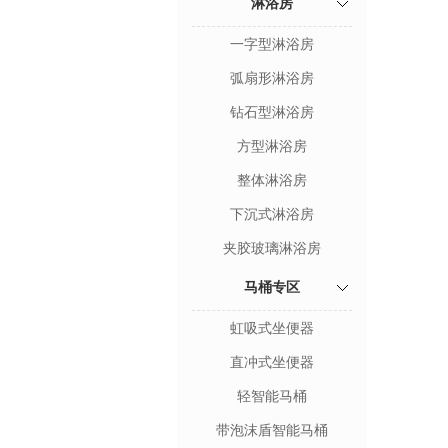
淋浴房
一字型淋浴房
弧扇形淋浴房
钻石型淋浴房
方型淋浴房
整体淋浴房
下沉式淋浴房
夹胶玻璃淋浴房
马桶专区
虹吸式坐便器
直冲式坐便器
轻智能马桶
带泡沫盾智能马桶