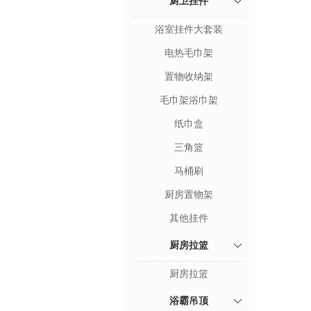
厨卫挂件
浴室挂件大套装
电热毛巾架
置物收纳架
毛巾架浴巾架
纸巾盒
三角篮
马桶刷
厨房置物架
其他挂件
厨房拉篮
厨房拉篮
浴霸吊顶